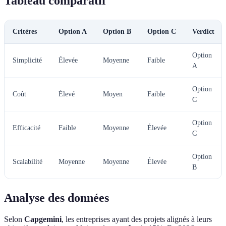
Tableau comparatif
Critères
Option A
Option B
Option C
Verdict
Option
Simplicité
Élevée
Moyenne
Faible
A
Option
Coût
Élevé
Moyen
Faible
C
Option
Efficacité
Faible
Moyenne
Élevée
C
Option
Scalabilité
Moyenne
Moyenne
Élevée
B
Analyse des données
Selon
Capgemini
, les entreprises ayant des projets alignés à leurs