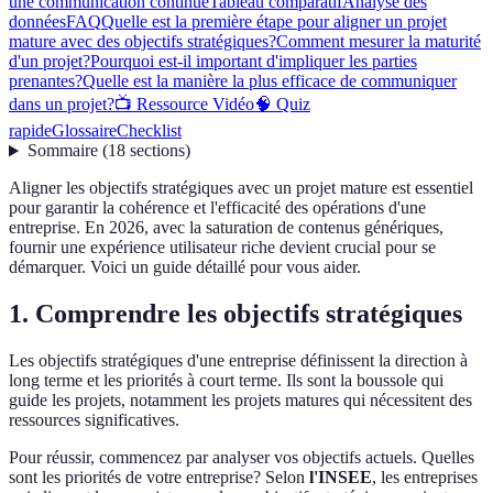
une communication continue
Tableau comparatif
Analyse des
données
FAQ
Quelle est la première étape pour aligner un projet
mature avec des objectifs stratégiques?
Comment mesurer la maturité
d'un projet?
Pourquoi est-il important d'impliquer les parties
prenantes?
Quelle est la manière la plus efficace de communiquer
dans un projet?
📺 Ressource Vidéo
🧠 Quiz
rapide
Glossaire
Checklist
Sommaire
(
18
sections
)
Aligner les objectifs stratégiques avec un projet mature est essentiel
pour garantir la cohérence et l'efficacité des opérations d'une
entreprise. En 2026, avec la saturation de contenus génériques,
fournir une expérience utilisateur riche devient crucial pour se
démarquer. Voici un guide détaillé pour vous aider.
1. Comprendre les objectifs stratégiques
Les objectifs stratégiques d'une entreprise définissent la direction à
long terme et les priorités à court terme. Ils sont la boussole qui
guide les projets, notamment les projets matures qui nécessitent des
ressources significatives.
Pour réussir, commencez par analyser vos objectifs actuels. Quelles
sont les priorités de votre entreprise? Selon
l'INSEE
, les entreprises