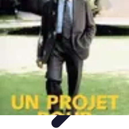
Projets Matures
Gestion de projet
Gestion des Parties Prenantes
Gestion de
projets
Gestion de Projet
Comparatifs
Projets Matures