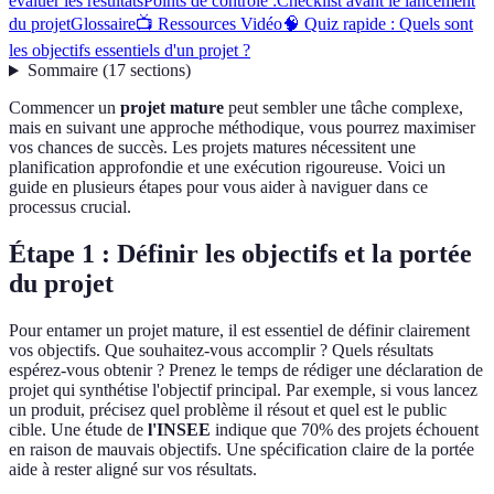
évaluer les résultats
Points de contrôle :
Checklist avant le lancement
du projet
Glossaire
📺 Ressources Vidéo
🧠 Quiz rapide : Quels sont
les objectifs essentiels d'un projet ?
Sommaire
(
17
sections
)
Commencer un
projet mature
peut sembler une tâche complexe,
mais en suivant une approche méthodique, vous pourrez maximiser
vos chances de succès. Les projets matures nécessitent une
planification approfondie et une exécution rigoureuse. Voici un
guide en plusieurs étapes pour vous aider à naviguer dans ce
processus crucial.
Étape 1 : Définir les objectifs et la portée
du projet
Pour entamer un projet mature, il est essentiel de définir clairement
vos objectifs. Que souhaitez-vous accomplir ? Quels résultats
espérez-vous obtenir ? Prenez le temps de rédiger une déclaration de
projet qui synthétise l'objectif principal. Par exemple, si vous lancez
un produit, précisez quel problème il résout et quel est le public
cible. Une étude de
l'INSEE
indique que 70% des projets échouent
en raison de mauvais objectifs. Une spécification claire de la portée
aide à rester aligné sur vos résultats.