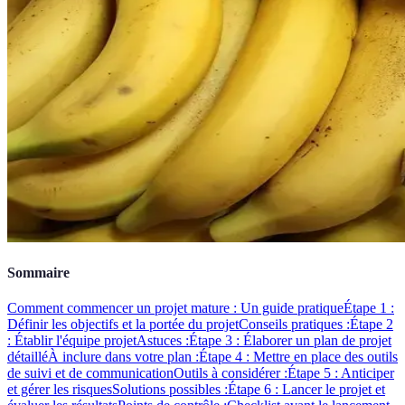
Sommaire
Comment commencer un projet mature : Un guide pratique
Étape 1 :
Définir les objectifs et la portée du projet
Conseils pratiques :
Étape 2
: Établir l'équipe projet
Astuces :
Étape 3 : Élaborer un plan de projet
détaillé
À inclure dans votre plan :
Étape 4 : Mettre en place des outils
de suivi et de communication
Outils à considérer :
Étape 5 : Anticiper
et gérer les risques
Solutions possibles :
Étape 6 : Lancer le projet et