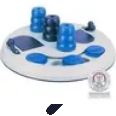
Projets Matures
Gestion de projet
Gestion des Parties Prenantes
Gestion de
projets
Gestion de Projet
Comparatifs
Projets Matures