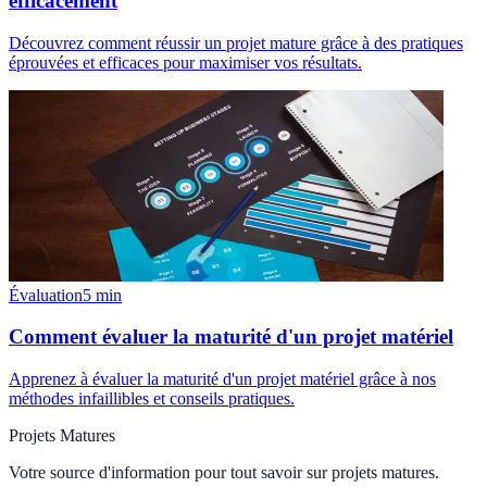
efficacement
Découvrez comment réussir un projet mature grâce à des pratiques
éprouvées et efficaces pour maximiser vos résultats.
Évaluation
5
min
Comment évaluer la maturité d'un projet matériel
Apprenez à évaluer la maturité d'un projet matériel grâce à nos
méthodes infaillibles et conseils pratiques.
Projets Matures
Votre source d'information pour tout savoir sur
projets matures
.