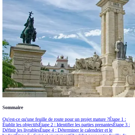
Sommaire
Qu'est-ce qu'une feuille de route pour un projet mature ?
Étape 1 :
Établir les objectifs
Étape 2 : Identifier les parties prenantes
Étape 3 :
Définir les livrables
Étape 4 : Déterminer le calendrier et le