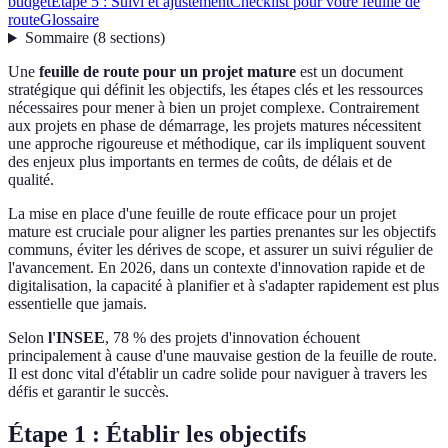
budget
Étape 5 : Suivi et ajustement
Checklist pour votre feuille de
route
Glossaire
Sommaire
(
8
sections
)
Une
feuille de route pour un projet mature
est un document
stratégique qui définit les objectifs, les étapes clés et les ressources
nécessaires pour mener à bien un projet complexe. Contrairement
aux projets en phase de démarrage, les projets matures nécessitent
une approche rigoureuse et méthodique, car ils impliquent souvent
des enjeux plus importants en termes de coûts, de délais et de
qualité.
La mise en place d'une feuille de route efficace pour un projet
mature est cruciale pour aligner les parties prenantes sur les objectifs
communs, éviter les dérives de scope, et assurer un suivi régulier de
l'avancement. En 2026, dans un contexte d'innovation rapide et de
digitalisation, la capacité à planifier et à s'adapter rapidement est plus
essentielle que jamais.
Selon
l'INSEE
, 78 % des projets d'innovation échouent
principalement à cause d'une mauvaise gestion de la feuille de route.
Il est donc vital d'établir un cadre solide pour naviguer à travers les
défis et garantir le succès.
Étape 1 : Établir les objectifs