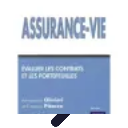
Projets Matures
Gestion de projet
Gestion des Parties Prenantes
Gestion de
projets
Gestion de Projet
Comparatifs
Projets Matures