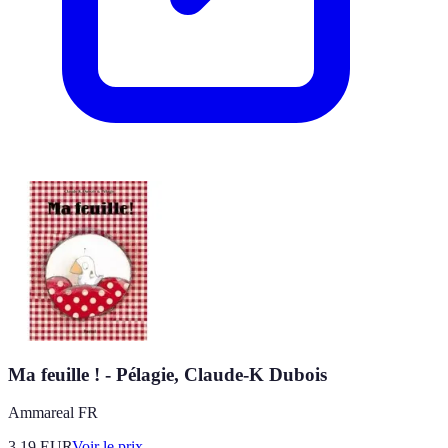
Ma feuille ! - Pélagie, Claude-K Dubois
Ammareal FR
3.19
EUR
Voir le prix