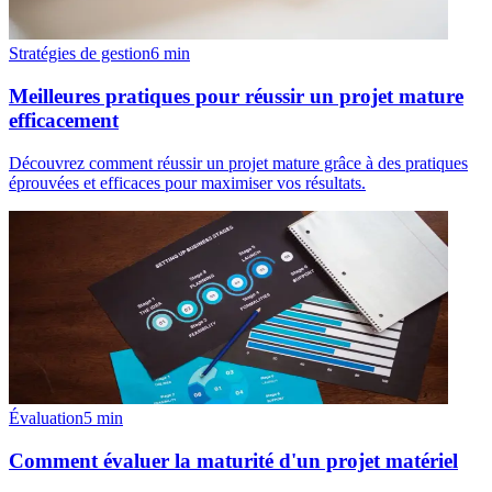
Stratégies de gestion
6
min
Meilleures pratiques pour réussir un projet mature
efficacement
Découvrez comment réussir un projet mature grâce à des pratiques
éprouvées et efficaces pour maximiser vos résultats.
Évaluation
5
min
Comment évaluer la maturité d'un projet matériel