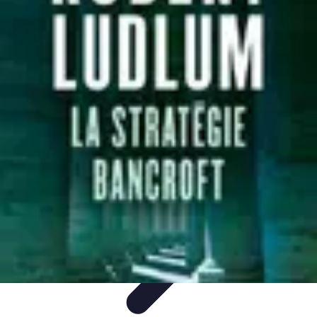
Projets Matures
Gestion de projet
Gestion des Parties Prenantes
Gestion de
projets
Gestion de Projet
Comparatifs
Projets Matures