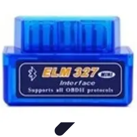
Projets Matures
Gestion de projet
Gestion des Parties Prenantes
Gestion de
projets
Gestion de Projet
Comparatifs
Projets Matures