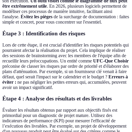
son exécution.
Un outil visuel comme le diagramme de flux peut
être extrêmement utile
. En 2026, plusieurs logiciels permettent de
modéliser ces processus de manière intuitive, facilitant ainsi
l'analyse.
Évitez les pièges
de la surcharge de documentation : faites
simple et concret, pour vous concentrer sur l'essentiel.
Étape 3 : Identification des risques
Lors de cette étape, il est crucial d'identifier les risques potentiels qui
pourraient afectar la réalisation du projet. Cela implique de réaliser
des sessions de brainstorming avec les membres de l'équipe afin de
recueillir leurs préoccupations. Un entité comme
UFC-Que Choisir
préconise de classer les risques par ordre de priorité et d'élaborer des
plans d'atténuation. Par exemple, si un fournisseur clé venait à faire
défaut, quel serait l'impact sur le calendrier et le budget ?
Erreurs à
éviter :
ne pas négliger les petites erreurs qui, accumulées, peuvent
avoir un impact significatif.
Étape 4 : Analyse des résultats et des livrables
Évaluer les résultats obtenus par rapport aux objectifs fixés est
primordial pour un diagnostic de projet mature. Utilisez des
indicateurs de performance (KPI) pour mesurer l'efficacité de
l’exécution des livrables. Par exemple, un projet de développement
d'un nouveau produit peut être évalué sur des critères comme le