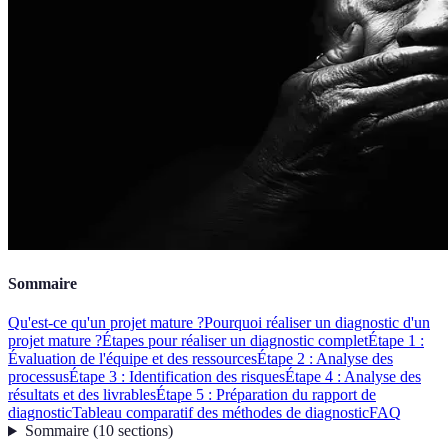
Sommaire
Qu'est-ce qu'un projet mature ?
Pourquoi réaliser un diagnostic d'un
projet mature ?
Étapes pour réaliser un diagnostic complet
Étape 1 :
Évaluation de l'équipe et des ressources
Étape 2 : Analyse des
processus
Étape 3 : Identification des risques
Étape 4 : Analyse des
résultats et des livrables
Étape 5 : Préparation du rapport de
diagnostic
Tableau comparatif des méthodes de diagnostic
FAQ
Sommaire
(
10
sections
)