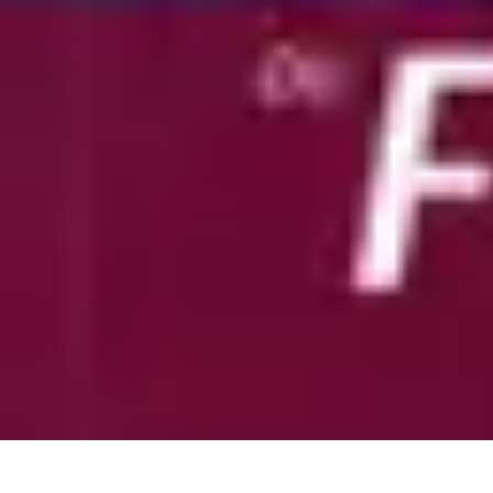
Projets Matures
Gestion de projet
Gestion des Parties Prenantes
Gestion de projets
Gesti
Projets Matures