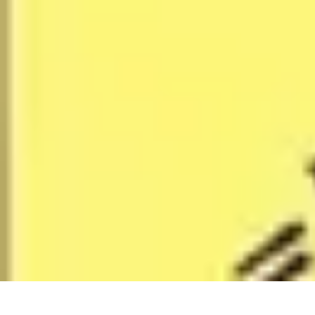
Projets Matures
Gestion de projet
Gestion des Parties Prenantes
Gestion de projets
Gesti
Projets Matures