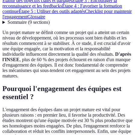
Établir des objectifs clairs et partagés
Étape 3 : Encourager la
reconnaissance et les feedbacks
Étape 4 : Favoriser la formation
continue
Étape 5 : Utiliser des outils adaptés
Checklist pour maintenir
l'engagement
Glossaire
Sommaire
(
9
sections
)
Un projet mature se définit comme un projet qui a atteint un certain
niveau de développement, où les processus sont bien établis et les
résultats commencent à se stabiliser. À ce stade, il est crucial d'avoir
une équipe engagée, car la motivation et la responsabilité
individuelle influencent directement la qualité des résultats.
D'après
l'INSEE
, plus de 60 % des projets échouent en raison d'un manque
d'engagement des équipes. Il est donc fondamental de comprendre
les mécanismes qui sous-tendent cet engagement au sein des projets
matures.
Pourquoi l'engagement des équipes est
essentiel ?
L'engagement des équipes dans un projet mature est vital pour
plusieurs raisons : en premier lieu, il favorise la productivité. Des
études montrent qu'une équipe motivée est 30 % plus productive que
ses homologues moins engagées. De plus, l'engagement renforce la
collaboration et réduit les conflits interpersonnels. Enfin, une équipe