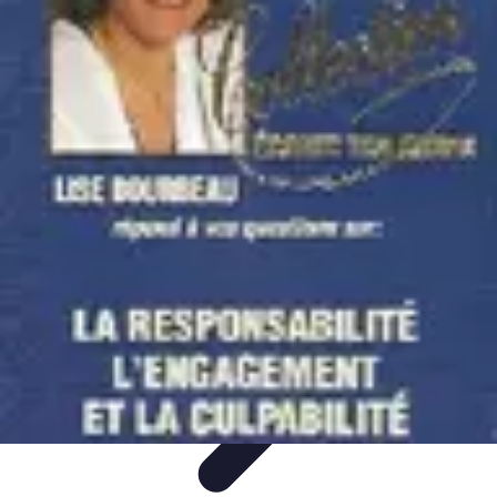
Projets Matures
Gestion de projet
Gestion des Parties Prenantes
Gestion de
projets
Gestion de Projet
Comparatifs
Projets Matures