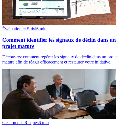
Évaluation et Suivi
6
min
Comment identifier les signaux de déclin dans un
projet mature
Découvrez comment repérer les signaux de déclin dans un projet
mature afin de réagir efficacement et restaurer votre initiative.
Gestion des Risques
6
min