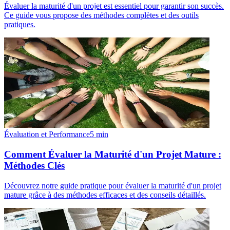
Évaluer la maturité d'un projet est essentiel pour garantir son succès.
Ce guide vous propose des méthodes complètes et des outils
pratiques.
Évaluation et Performance
5
min
Comment Évaluer la Maturité d'un Projet Mature :
Méthodes Clés
Découvrez notre guide pratique pour évaluer la maturité d'un projet
mature grâce à des méthodes efficaces et des conseils détaillés.