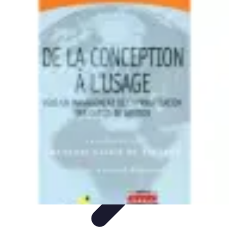
Projets Matures
Gestion de projet
Gestion des Parties Prenantes
Gestion de
projets
Gestion de Projet
Comparatifs
Projets Matures