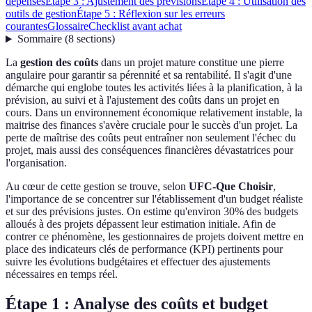
dépenses
Étape 3 : Ajustement des prévisions
Étape 4 : Utilisation des
outils de gestion
Étape 5 : Réflexion sur les erreurs
courantes
Glossaire
Checklist avant achat
Sommaire
(
8
sections
)
La
gestion des coûts
dans un projet mature constitue une pierre
angulaire pour garantir sa pérennité et sa rentabilité. Il s'agit d'une
démarche qui englobe toutes les activités liées à la planification, à la
prévision, au suivi et à l'ajustement des coûts dans un projet en
cours. Dans un environnement économique relativement instable, la
maitrise des finances s'avère cruciale pour le succès d'un projet. La
perte de maîtrise des coûts peut entraîner non seulement l'échec du
projet, mais aussi des conséquences financières dévastatrices pour
l'organisation.
Au cœur de cette gestion se trouve, selon
UFC-Que Choisir
,
l'importance de se concentrer sur l'établissement d'un budget réaliste
et sur des prévisions justes. On estime qu'environ 30% des budgets
alloués à des projets dépassent leur estimation initiale. Afin de
contrer ce phénomène, les gestionnaires de projets doivent mettre en
place des indicateurs clés de performance (KPI) pertinents pour
suivre les évolutions budgétaires et effectuer des ajustements
nécessaires en temps réel.
Étape 1 : Analyse des coûts et budget