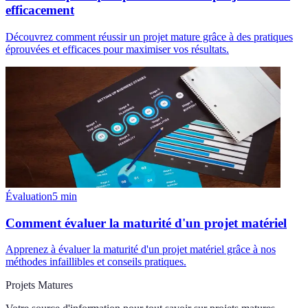
efficacement
Découvrez comment réussir un projet mature grâce à des pratiques
éprouvées et efficaces pour maximiser vos résultats.
Évaluation
5
min
Comment évaluer la maturité d'un projet matériel
Apprenez à évaluer la maturité d'un projet matériel grâce à nos
méthodes infaillibles et conseils pratiques.
Projets Matures