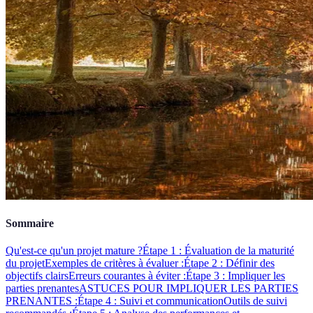
Sommaire
Qu'est-ce qu'un projet mature ?
Étape 1 : Évaluation de la maturité
du projet
Exemples de critères à évaluer :
Étape 2 : Définir des
objectifs clairs
Erreurs courantes à éviter :
Étape 3 : Impliquer les
parties prenantes
ASTUCES POUR IMPLIQUER LES PARTIES
PRENANTES :
Étape 4 : Suivi et communication
Outils de suivi