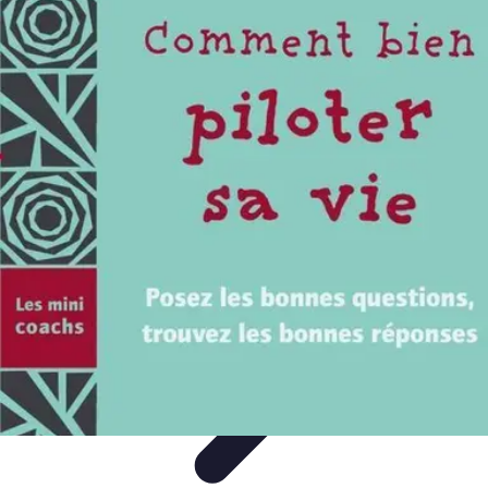
Projets Matures
Gestion de projet
Gestion des Parties Prenantes
Gestion de
projets
Gestion de Projet
Comparatifs
Projets Matures