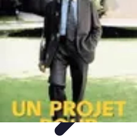
Projets Matures
Gestion de projet
Gestion des Parties Prenantes
Gestion de
projets
Gestion de Projet
Comparatifs
Projets Matures