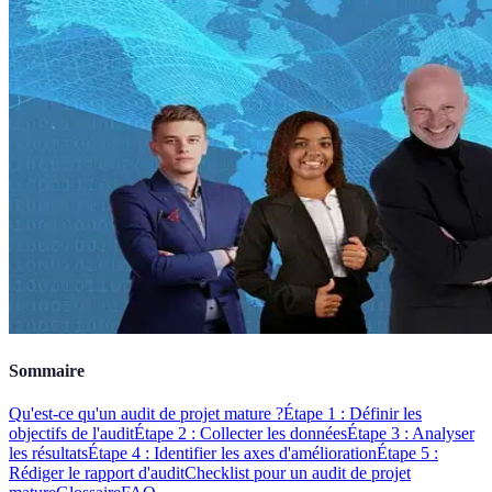
Sommaire
Qu'est-ce qu'un audit de projet mature ?
Étape 1 : Définir les
objectifs de l'audit
Étape 2 : Collecter les données
Étape 3 : Analyser
les résultats
Étape 4 : Identifier les axes d'amélioration
Étape 5 :
Rédiger le rapport d'audit
Checklist pour un audit de projet