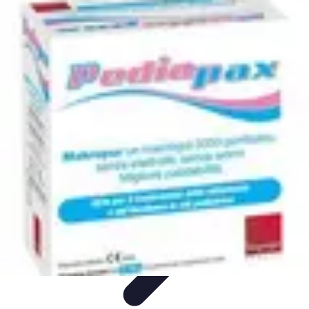
Projets Matures
Gestion de projet
Gestion des Parties Prenantes
Gestion de
projets
Gestion de Projet
Comparatifs
Projets Matures