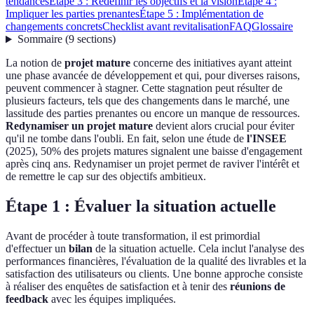
tendances
Étape 3 : Redéfinir les objectifs et la vision
Étape 4 :
Impliquer les parties prenantes
Étape 5 : Implémentation de
changements concrets
Checklist avant revitalisation
FAQ
Glossaire
Sommaire
(
9
sections
)
La notion de
projet mature
concerne des initiatives ayant atteint
une phase avancée de développement et qui, pour diverses raisons,
peuvent commencer à stagner. Cette stagnation peut résulter de
plusieurs facteurs, tels que des changements dans le marché, une
lassitude des parties prenantes ou encore un manque de ressources.
Redynamiser un projet mature
devient alors crucial pour éviter
qu'il ne tombe dans l'oubli. En fait, selon une étude de
l'INSEE
(2025), 50% des projets matures signalent une baisse d'engagement
après cinq ans. Redynamiser un projet permet de raviver l'intérêt et
de remettre le cap sur des objectifs ambitieux.
Étape 1 : Évaluer la situation actuelle
Avant de procéder à toute transformation, il est primordial
d'effectuer un
bilan
de la situation actuelle. Cela inclut l'analyse des
performances financières, l'évaluation de la qualité des livrables et la
satisfaction des utilisateurs ou clients. Une bonne approche consiste
à réaliser des enquêtes de satisfaction et à tenir des
réunions de
feedback
avec les équipes impliquées.