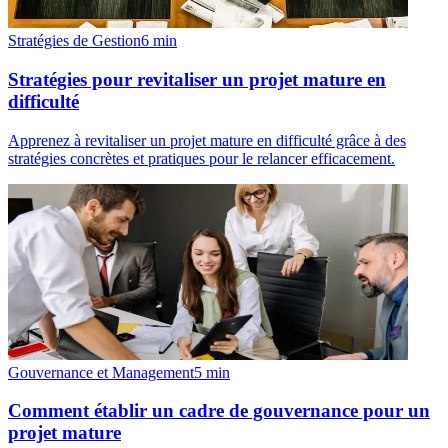
Stratégies de Gestion
6
min
Stratégies pour revitaliser un projet mature en
difficulté
Apprenez à revitaliser un projet mature en difficulté grâce à des
stratégies concrètes et pratiques pour le relancer efficacement.
Gouvernance et Management
5
min
Comment établir un cadre de gouvernance pour un
projet mature