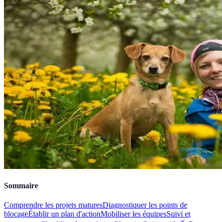
Sommaire
Comprendre les projets matures
Diagnostiquer les points de
blocage
Établir un plan d'action
Mobiliser les équipes
Suivi et