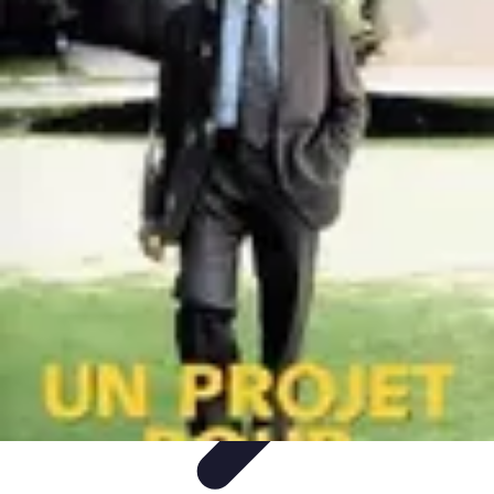
Projets Matures
Gestion de projet
Gestion des Parties Prenantes
Gestion de
projets
Gestion de Projet
Comparatifs
Projets Matures