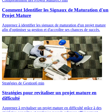
Compréhension des Projets Matures
5
min
Comment Identifier les Signaux de Maturation d'un
Projet Mature
Apprenez à identifier les signaux de maturation d'un projet mature
afin d'optimiser sa gestion et d'accroître ses chances de succès.
Stratégies de Gestion
6
min
Stratégies pour revitaliser un projet mature en
difficulté
Apprenez à revitaliser un projet mature en difficulté grâce à des