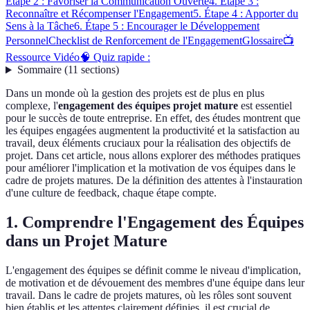
Étape 2 : Favoriser la Communication Ouverte
4. Étape 3 :
Reconnaître et Récompenser l'Engagement
5. Étape 4 : Apporter du
Sens à la Tâche
6. Étape 5 : Encourager le Développement
Personnel
Checklist de Renforcement de l'Engagement
Glossaire
📺
Ressource Vidéo
🧠 Quiz rapide :
Sommaire
(
11
sections
)
Dans un monde où la gestion des projets est de plus en plus
complexe, l'
engagement des équipes projet mature
est essentiel
pour le succès de toute entreprise. En effet, des études montrent que
les équipes engagées augmentent la productivité et la satisfaction au
travail, deux éléments cruciaux pour la réalisation des objectifs de
projet. Dans cet article, nous allons explorer des méthodes pratiques
pour améliorer l'implication et la motivation de vos équipes dans le
cadre de projets matures. De la définition des attentes à l'instauration
d'une culture de feedback, chaque étape compte.
1. Comprendre l'Engagement des Équipes
dans un Projet Mature
L'engagement des équipes se définit comme le niveau d'implication,
de motivation et de dévouement des membres d'une équipe dans leur
travail. Dans le cadre de projets matures, où les rôles sont souvent
bien établis et les attentes clairement définies, il est crucial de