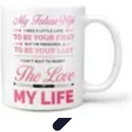
Projets Matures
Gestion de projet
Gestion des Parties Prenantes
Gestion de
projets
Gestion de Projet
Comparatifs
Projets Matures