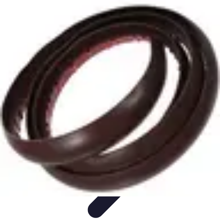
Projets Matures
Gestion de projet
Gestion des Parties Prenantes
Gestion de
projets
Gestion de Projet
Comparatifs
Projets Matures