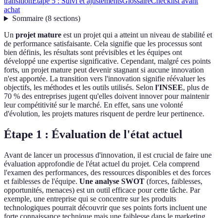
transition
Étape 5 : Suivi et ajustements
Glossaire
Checklist avant
achat
Sommaire
(
8
sections
)
Un
projet mature
est un projet qui a atteint un niveau de stabilité et
de performance satisfaisante. Cela signifie que les processus sont
bien définis, les résultats sont prévisibles et les équipes ont
développé une expertise significative. Cependant, malgré ces points
forts, un projet mature peut devenir stagnant si aucune innovation
n'est apportée. La transition vers l'innovation signifie réévaluer les
objectifs, les méthodes et les outils utilisés. Selon
l'INSEE
, plus de
70 % des entreprises jugent qu'elles doivent innover pour maintenir
leur compétitivité sur le marché. En effet, sans une volonté
d'évolution, les projets matures risquent de perdre leur pertinence.
Étape 1 : Évaluation de l'état actuel
Avant de lancer un processus d'innovation, il est crucial de faire une
évaluation approfondie de l'état actuel du projet. Cela comprend
l'examen des performances, des ressources disponibles et des forces
et faiblesses de l'équipe.
Une analyse SWOT
(forces, faiblesses,
opportunités, menaces) est un outil efficace pour cette tâche. Par
exemple, une entreprise qui se concentre sur les produits
technologiques pourrait découvrir que ses points forts incluent une
forte connaissance technique mais une faiblesse dans le marketing