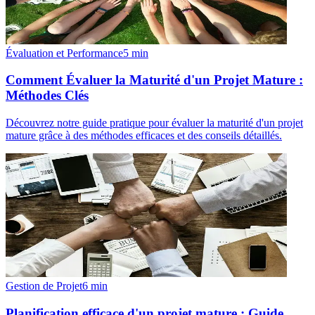
Évaluation et Performance
5
min
Comment Évaluer la Maturité d'un Projet Mature :
Méthodes Clés
Découvrez notre guide pratique pour évaluer la maturité d'un projet
mature grâce à des méthodes efficaces et des conseils détaillés.
Gestion de Projet
6
min
Planification efficace d'un projet mature : Guide