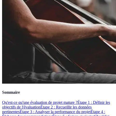
Sommaire
Qu'est-ce qu'une évaluation de projet mature ?
Étape 1 : Définir les
objectifs de l'évaluation
Étape 2 : Recueillir les données
pertinentes
Étape 3 : Analyser la performance du projet
Étape 4 :