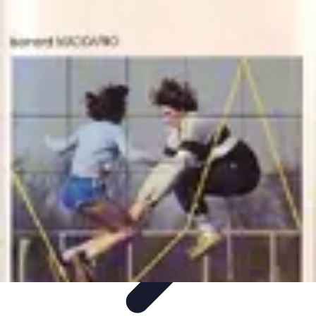
Projets Matures
Gestion de projet
Gestion des Parties Prenantes
Gestion de
projets
Gestion de Projet
Comparatifs
Projets Matures