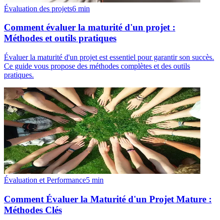
Évaluation des projets
6
min
Comment évaluer la maturité d'un projet :
Méthodes et outils pratiques
Évaluer la maturité d'un projet est essentiel pour garantir son succès.
Ce guide vous propose des méthodes complètes et des outils
pratiques.
Évaluation et Performance
5
min
Comment Évaluer la Maturité d'un Projet Mature :
Méthodes Clés