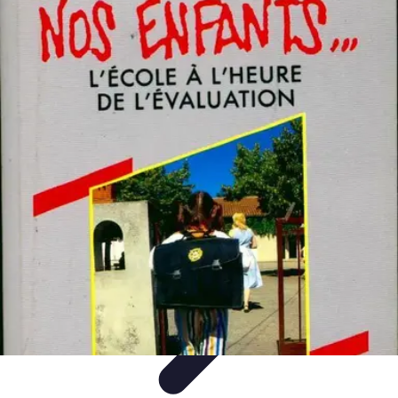
Projets Matures
Gestion de projet
Gestion des Parties Prenantes
Gestion de
projets
Gestion de Projet
Comparatifs
Projets Matures