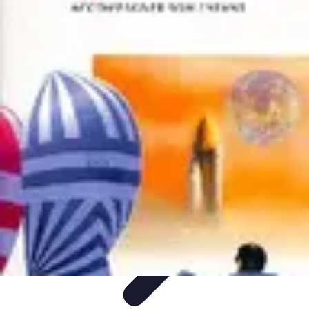
Projets Matures
Gestion de projet
Gestion des Parties Prenantes
Gestion de
projets
Gestion de Projet
Comparatifs
Projets Matures