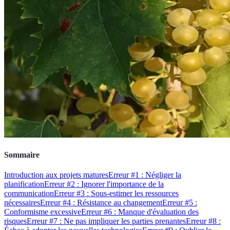
Sommaire
Introduction aux projets matures
Erreur #1 : Négliger la
planification
Erreur #2 : Ignorer l'importance de la
communication
Erreur #3 : Sous-estimer les ressources
nécessaires
Erreur #4 : Résistance au changement
Erreur #5 :
Conformisme excessive
Erreur #6 : Manque d'évaluation des
risques
Erreur #7 : Ne pas impliquer les parties prenantes
Erreur #8 :