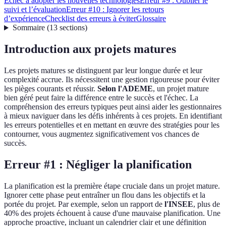
Échec à adopter les nouvelles technologies
Erreur #9 : Oublier le
suivi et l’évaluation
Erreur #10 : Ignorer les retours
d’expérience
Checklist des erreurs à éviter
Glossaire
Sommaire
(
13
sections
)
Introduction aux projets matures
Les projets matures se distinguent par leur longue durée et leur
complexité accrue. Ils nécessitent une gestion rigoureuse pour éviter
les pièges courants et réussir.
Selon l'ADEME
, un projet mature
bien géré peut faire la différence entre le succès et l'échec. La
compréhension des erreurs typiques peut ainsi aider les gestionnaires
à mieux naviguer dans les défis inhérents à ces projets. En identifiant
les erreurs potentielles et en mettant en œuvre des stratégies pour les
contourner, vous augmentez significativement vos chances de
succès.
Erreur #1 : Négliger la planification
La planification est la première étape cruciale dans un projet mature.
Ignorer cette phase peut entraîner un flou dans les objectifs et la
portée du projet. Par exemple, selon un rapport de
l'INSEE
, plus de
40% des projets échouent à cause d'une mauvaise planification. Une
approche proactive, incluant un calendrier clair et une définition