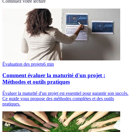
Continuez votre lecture
Évaluation des projets
6
min
Comment évaluer la maturité d'un projet :
Méthodes et outils pratiques
Évaluer la maturité d'un projet est essentiel pour garantir son succès.
Ce guide vous propose des méthodes complètes et des outils
pratiques.