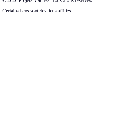
©
2026
Projets Matures
.
Tous droits réservés.
Certains liens sont des liens affiliés.