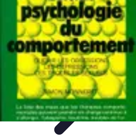
Projets Matures
Gestion de projet
Gestion des Parties Prenantes
Gestion de
projets
Gestion de Projet
Comparatifs
Projets Matures