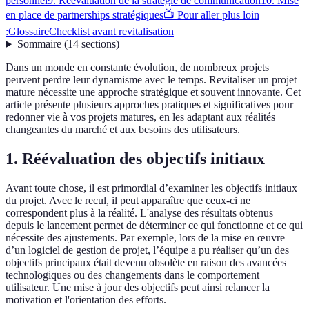
personnel
9. Réévaluation de la stratégie de communication
10. Mise
en place de partnerships stratégiques
📺 Pour aller plus loin
:
Glossaire
Checklist avant revitalisation
Sommaire
(
14
sections
)
Dans un monde en constante évolution, de nombreux projets
peuvent perdre leur dynamisme avec le temps. Revitaliser un projet
mature nécessite une approche stratégique et souvent innovante. Cet
article présente plusieurs approches pratiques et significatives pour
redonner vie à vos projets matures, en les adaptant aux réalités
changeantes du marché et aux besoins des utilisateurs.
1. Réévaluation des objectifs initiaux
Avant toute chose, il est primordial d’examiner les objectifs initiaux
du projet. Avec le recul, il peut apparaître que ceux-ci ne
correspondent plus à la réalité. L'analyse des résultats obtenus
depuis le lancement permet de déterminer ce qui fonctionne et ce qui
nécessite des ajustements. Par exemple, lors de la mise en œuvre
d’un logiciel de gestion de projet, l’équipe a pu réaliser qu’un des
objectifs principaux était devenu obsolète en raison des avancées
technologiques ou des changements dans le comportement
utilisateur. Une mise à jour des objectifs peut ainsi relancer la
motivation et l'orientation des efforts.