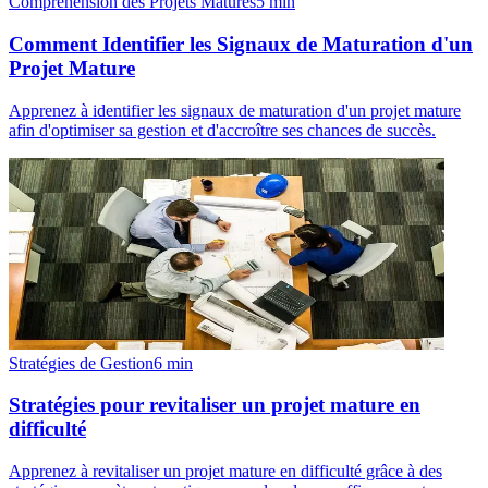
Compréhension des Projets Matures
5
min
Comment Identifier les Signaux de Maturation d'un
Projet Mature
Apprenez à identifier les signaux de maturation d'un projet mature
afin d'optimiser sa gestion et d'accroître ses chances de succès.
Stratégies de Gestion
6
min
Stratégies pour revitaliser un projet mature en
difficulté
Apprenez à revitaliser un projet mature en difficulté grâce à des