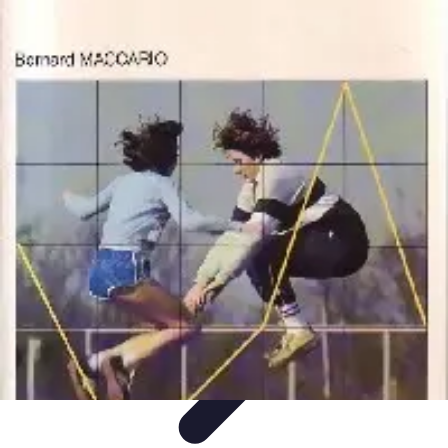
Projets Matures
Gestion de projet
Gestion des Parties Prenantes
Gestion de
projets
Gestion de Projet
Comparatifs
Projets Matures