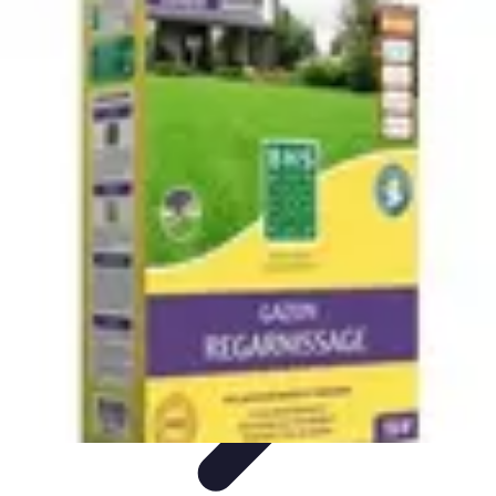
Projets Matures
Gestion de projet
Gestion des Parties Prenantes
Gestion de
projets
Gestion de Projet
Comparatifs
Projets Matures