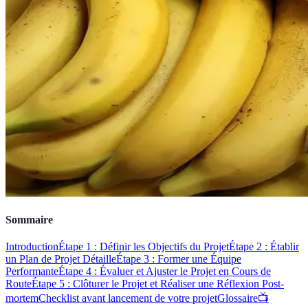
Sommaire
Introduction
Étape 1 : Définir les Objectifs du Projet
Étape 2 : Établir
un Plan de Projet Détaille
Étape 3 : Former une Équipe
Performante
Étape 4 : Évaluer et Ajuster le Projet en Cours de
Route
Étape 5 : Clôturer le Projet et Réaliser une Réflexion Post-
mortem
Checklist avant lancement de votre projet
Glossaire
📺