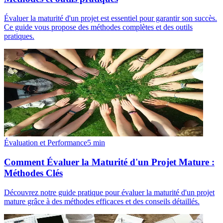
Évaluer la maturité d'un projet est essentiel pour garantir son succès.
Ce guide vous propose des méthodes complètes et des outils
pratiques.
Évaluation et Performance
5
min
Comment Évaluer la Maturité d'un Projet Mature :
Méthodes Clés
Découvrez notre guide pratique pour évaluer la maturité d'un projet
mature grâce à des méthodes efficaces et des conseils détaillés.