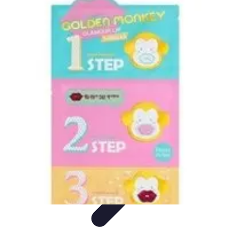
Projets Matures
Gestion de projet
Gestion des Parties Prenantes
Gestion de
projets
Gestion de Projet
Comparatifs
Projets Matures