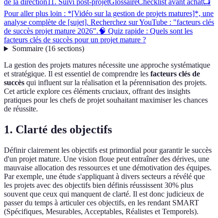
de la direction
11. Suivi post-projet
Glossaire
Checklist avant achat
📺
Pour aller plus loin : *[Vidéo sur la gestion de projets matures]*, une
analyse complète de [sujet]. Recherchez sur YouTube : "facteurs clés
de succès projet mature 2026".
🧠 Quiz rapide : Quels sont les
facteurs clés de succès pour un projet mature ?
Sommaire
(
16
sections
)
La gestion des projets matures nécessite une approche systématique
et stratégique. Il est essentiel de comprendre les
facteurs clés de
succès
qui influent sur la réalisation et la pérennisation des projets.
Cet article explore ces éléments cruciaux, offrant des insights
pratiques pour les chefs de projet souhaitant maximiser les chances
de réussite.
1. Clarté des objectifs
Définir clairement les objectifs est primordial pour garantir le succès
d'un projet mature. Une vision floue peut entraîner des dérives, une
mauvaise allocation des ressources et une démotivation des équipes.
Par exemple, une étude s'appliquant à divers secteurs a révélé que
les projets avec des objectifs bien définis réussissent 30% plus
souvent que ceux qui manquent de clarté. Il est donc judicieux de
passer du temps à articuler ces objectifs, en les rendant SMART
(Spécifiques, Mesurables, Acceptables, Réalistes et Temporels).