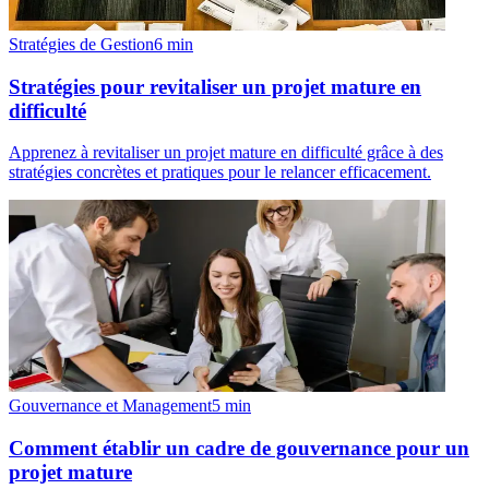
Stratégies de Gestion
6
min
Stratégies pour revitaliser un projet mature en
difficulté
Apprenez à revitaliser un projet mature en difficulté grâce à des
stratégies concrètes et pratiques pour le relancer efficacement.
Gouvernance et Management
5
min
Comment établir un cadre de gouvernance pour un
projet mature