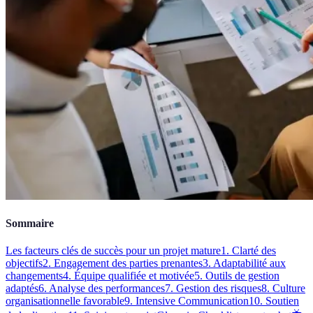
Sommaire
Les facteurs clés de succès pour un projet mature
1. Clarté des
objectifs
2. Engagement des parties prenantes
3. Adaptabilité aux
changements
4. Équipe qualifiée et motivée
5. Outils de gestion
adaptés
6. Analyse des performances
7. Gestion des risques
8. Culture
organisationnelle favorable
9. Intensive Communication
10. Soutien