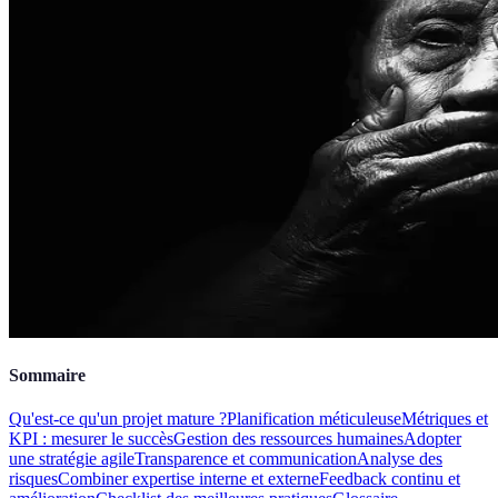
Sommaire
Qu'est-ce qu'un projet mature ?
Planification méticuleuse
Métriques et
KPI : mesurer le succès
Gestion des ressources humaines
Adopter
une stratégie agile
Transparence et communication
Analyse des
risques
Combiner expertise interne et externe
Feedback continu et