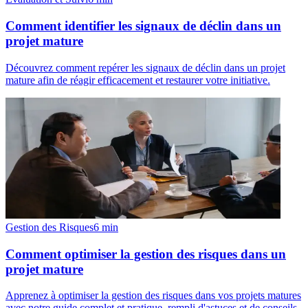
Comment identifier les signaux de déclin dans un
projet mature
Découvrez comment repérer les signaux de déclin dans un projet
mature afin de réagir efficacement et restaurer votre initiative.
Gestion des Risques
6
min
Comment optimiser la gestion des risques dans un
projet mature
Apprenez à optimiser la gestion des risques dans vos projets matures
avec notre guide complet et pratique, rempli d'astuces et de conseils.