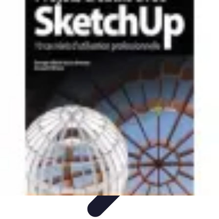
Projets Matures
Gestion de projet
Gestion des Parties Prenantes
Gestion de
projets
Gestion de Projet
Comparatifs
Projets Matures