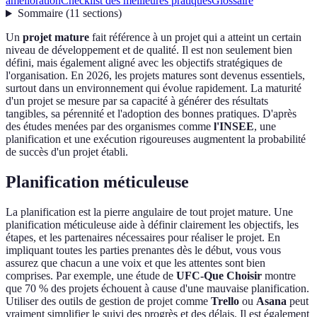
amélioration
Checklist des meilleures pratiques
Glossaire
Sommaire
(
11
sections
)
Un
projet mature
fait référence à un projet qui a atteint un certain
niveau de développement et de qualité. Il est non seulement bien
défini, mais également aligné avec les objectifs stratégiques de
l'organisation. En 2026, les projets matures sont devenus essentiels,
surtout dans un environnement qui évolue rapidement. La maturité
d'un projet se mesure par sa capacité à générer des résultats
tangibles, sa pérennité et l'adoption des bonnes pratiques. D'après
des études menées par des organismes comme
l'INSEE
, une
planification et une exécution rigoureuses augmentent la probabilité
de succès d'un projet établi.
Planification méticuleuse
La planification est la pierre angulaire de tout projet mature. Une
planification méticuleuse aide à définir clairement les objectifs, les
étapes, et les partenaires nécessaires pour réaliser le projet. En
impliquant toutes les parties prenantes dès le début, vous vous
assurez que chacun a une voix et que les attentes sont bien
comprises. Par exemple, une étude de
UFC-Que Choisir
montre
que 70 % des projets échouent à cause d'une mauvaise planification.
Utiliser des outils de gestion de projet comme
Trello
ou
Asana
peut
vraiment simplifier le suivi des progrès et des délais. Il est également