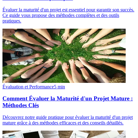
Évaluer la maturité d'un projet est essentiel pour garantir son succès.
Ce guide vous propose des méthodes complètes et des outils
pratiques.
Évaluation et Performance
5
min
Comment Évaluer la Maturité d'un Projet Mature :
Méthodes Clés
Découvrez notre guide pratique pour évaluer la maturité d'un projet
mature grâce à des méthodes efficaces et des conseils détaillés.