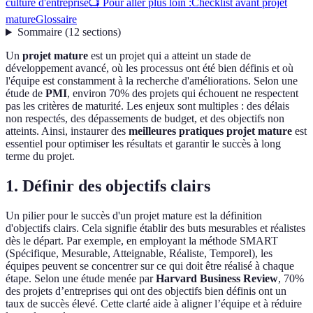
culture d'entreprise
📺 Pour aller plus loin :
Checklist avant projet
mature
Glossaire
Sommaire
(
12
sections
)
Un
projet mature
est un projet qui a atteint un stade de
développement avancé, où les processus ont été bien définis et où
l'équipe est constamment à la recherche d'améliorations. Selon une
étude de
PMI
, environ 70% des projets qui échouent ne respectent
pas les critères de maturité. Les enjeux sont multiples : des délais
non respectés, des dépassements de budget, et des objectifs non
atteints. Ainsi, instaurer des
meilleures pratiques projet mature
est
essentiel pour optimiser les résultats et garantir le succès à long
terme du projet.
1. Définir des objectifs clairs
Un pilier pour le succès d'un projet mature est la définition
d'objectifs clairs. Cela signifie établir des buts mesurables et réalistes
dès le départ. Par exemple, en employant la méthode SMART
(Spécifique, Mesurable, Atteignable, Réaliste, Temporel), les
équipes peuvent se concentrer sur ce qui doit être réalisé à chaque
étape. Selon une étude menée par
Harvard Business Review
, 70%
des projets d’entreprises qui ont des objectifs bien définis ont un
taux de succès élevé. Cette clarté aide à aligner l’équipe et à réduire