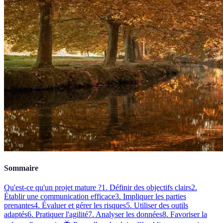
Sommaire
Qu'est-ce qu'un projet mature ?
1. Définir des objectifs clairs
2.
Établir une communication efficace
3. Impliquer les parties
prenantes
4. Évaluer et gérer les risques
5. Utiliser des outils
adaptés
6. Pratiquer l'agilité
7. Analyser les données
8. Favoriser la