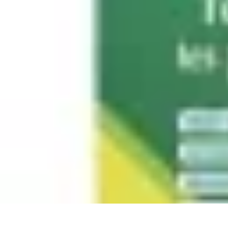
Projets Matures
Gestion de projet
Gestion des Parties Prenantes
Gestion de projets
Gesti
Projets Matures