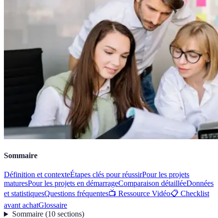
Sommaire
Définition et contexte
Étapes clés pour réussir
Pour les projets
matures
Pour les projets en démarrage
Comparaison détaillée
Données
et statistiques
Questions fréquentes
📺 Ressource Vidéo
📋 Checklist
avant achat
Glossaire
Sommaire
(
10
sections
)