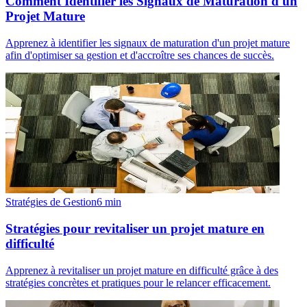
Comment Identifier les Signaux de Maturation d'un
Projet Mature
Apprenez à identifier les signaux de maturation d'un projet mature
afin d'optimiser sa gestion et d'accroître ses chances de succès.
Stratégies de Gestion
6
min
Stratégies pour revitaliser un projet mature en
difficulté
Apprenez à revitaliser un projet mature en difficulté grâce à des
stratégies concrètes et pratiques pour le relancer efficacement.