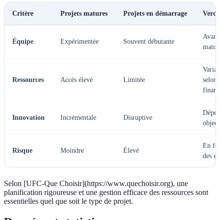
Critère
Projets matures
Projets en démarrage
Verdi
Avant
Équipe
Expérimentée
Souvent débutante
matur
Variab
Ressources
Accès élevé
Limitée
selon
finan
Dépen
Innovation
Incrémentale
Disruptive
object
En fo
Risque
Moindre
Élevé
des e
Selon [UFC-Que Choisir](https://www.quechoisir.org), une
planification rigoureuse et une gestion efficace des ressources sont
essentielles quel que soit le type de projet.