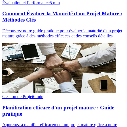
Évaluation et Performance
5
min
Comment Évaluer la Maturité d'un Projet Mature :
Méthodes Clés
Découvrez notre guide pratique pour évaluer la maturité d'un projet
mature grâce à des méthodes efficaces et des conseils détaillés.
Gestion de Projet
6
min
Planification efficace d'un projet mature : Guide
pratique
Apprenez à planifier efficacement un projet mature grâce à notre