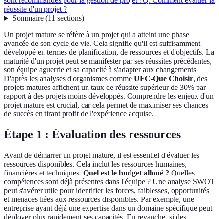
sont recommandés pour la gestion de projet ?
Q: Comment évaluer la
réussite d'un projet ?
Sommaire
(
11
sections
)
Un projet mature se réfère à un projet qui a atteint une phase
avancée de son cycle de vie. Cela signifie qu'il est suffisamment
développé en termes de planification, de ressources et d'objectifs. La
maturité d'un projet peut se manifester par ses réussites précédentes,
son équipe aguerrie et sa capacité à s'adapter aux changements.
D'après les analyses d'organismes comme
UFC-Que Choisir
, des
projets matures affichent un taux de réussite supérieur de 30% par
rapport à des projets moins développés. Comprendre les enjeux d'un
projet mature est crucial, car cela permet de maximiser ses chances
de succès en tirant profit de l'expérience acquise.
Étape 1 : Évaluation des ressources
Avant de démarrer un projet mature, il est essentiel d'évaluer les
ressources disponibles. Cela inclut les ressources humaines,
financières et techniques.
Quel est le budget alloué ?
Quelles
compétences sont déjà présentes dans l'équipe ? Une analyse SWOT
peut s'avérer utile pour identifier les forces, faiblesses, opportunités
et menaces liées aux ressources disponibles. Par exemple, une
entreprise ayant déjà une expertise dans un domaine spécifique peut
déployer plus rapidement ses capacités. En revanche, si des