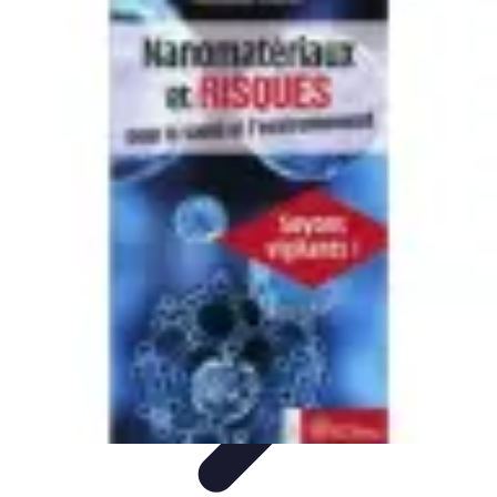
Projets Matures
Gestion de projet
Gestion des Parties Prenantes
Gestion de
projets
Gestion de Projet
Comparatifs
Projets Matures