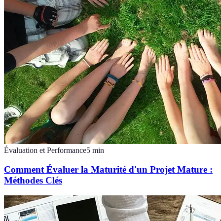
Évaluation et Performance
5
min
Comment Évaluer la Maturité d'un Projet Mature :
Méthodes Clés