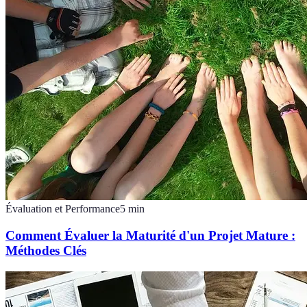
Évaluation et Performance
5
min
Comment Évaluer la Maturité d'un Projet Mature :
Méthodes Clés