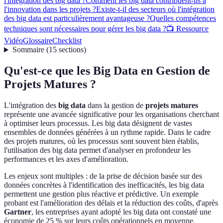
l'intégration des big data ?
Comment les big data contribuent-ils à
l'innovation dans les projets ?
Existe-t-il des secteurs où l'intégration
des big data est particulièrement avantageuse ?
Quelles compétences
techniques sont nécessaires pour gérer les big data ?
📺 Ressource
Vidéo
Glossaire
Checklist
Sommaire
(
15
sections
)
Qu'est-ce que les Big Data en Gestion de
Projets Matures ?
L'intégration des
big data
dans la gestion de
projets matures
représente une avancée significative pour les organisations cherchant
à optimiser leurs processus. Les big data désignent de vastes
ensembles de données générées à un rythme rapide. Dans le cadre
des projets matures, où les processus sont souvent bien établis,
l'utilisation des big data permet d'analyser en profondeur les
performances et les axes d'amélioration.
Les enjeux sont multiples : de la prise de décision basée sur des
données concrètes à l'identification des inefficacités, les big data
permettent une gestion plus réactive et prédictive. Un exemple
probant est l'amélioration des délais et la réduction des coûts, d'après
Gartner
, les entreprises ayant adopté les big data ont constaté une
économie de 25 % sur leurs coûts opérationnels en moyenne.