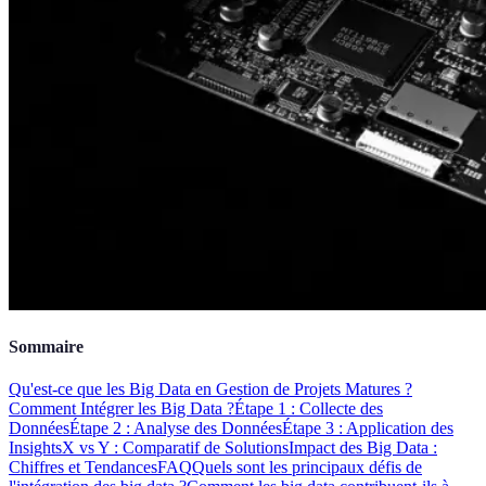
Sommaire
Qu'est-ce que les Big Data en Gestion de Projets Matures ?
Comment Intégrer les Big Data ?
Étape 1 : Collecte des
Données
Étape 2 : Analyse des Données
Étape 3 : Application des
Insights
X vs Y : Comparatif de Solutions
Impact des Big Data :
Chiffres et Tendances
FAQ
Quels sont les principaux défis de